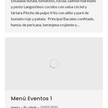
Ensalada búfala, tomatitos, rúcula, salmón marinado
y pesto Langostinos cocidos con salsa cóctel y
tártara Pincho de pulpo frito con aliño y puré de
boniato rojo y patata Principal Bacalao confitado,
humus de pericana, berenjena crujiente y…
Menú Eventos 1
menus
By
admin
10/07/2025